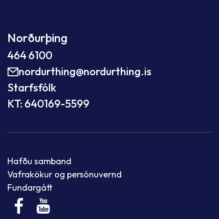
Norðurþing
464 6100
nordurthing@nordurthing.is
Starfsfólk
KT: 640169-5599
Hafðu samband
Vafrakökur og persónuvernd
Fundargátt