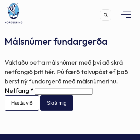
Málsnúmer fundargerða
Vaktaðu þetta málsnúmer með því að skrá
Leita
netfangið þitt hér. Þú færð tölvupóst ef það
berst ný fundargerð með málsnúmerinu.
Netfang
Hætta við