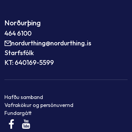
Norðurþing
464 6100
nordurthing@nordurthing.is
Starfsfólk
KT: 640169-5599
Hafðu samband
Vafrakökur og persónuvernd
Fundargátt