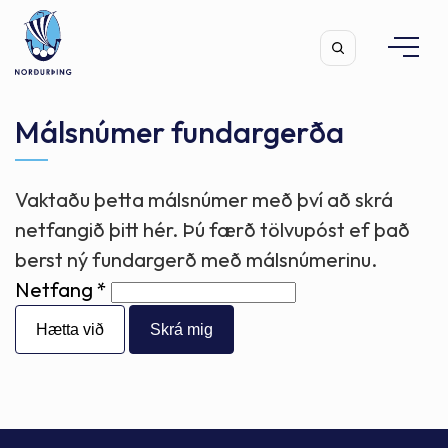
Málsnúmer fundargerða
Vaktaðu þetta málsnúmer með því að skrá
Leita
netfangið þitt hér. Þú færð tölvupóst ef það
berst ný fundargerð með málsnúmerinu.
Netfang
Hætta við