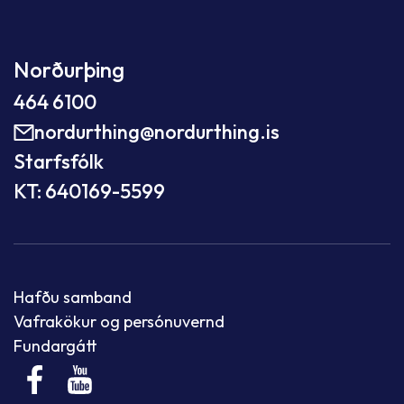
Norðurþing
464 6100
nordurthing@nordurthing.is
Starfsfólk
KT: 640169-5599
Hafðu samband
Vafrakökur og persónuvernd
Fundargátt