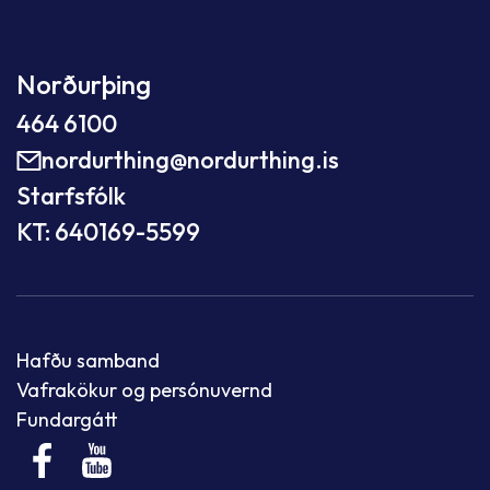
Norðurþing
464 6100
nordurthing@nordurthing.is
Starfsfólk
KT: 640169-5599
Hafðu samband
Vafrakökur og persónuvernd
Fundargátt