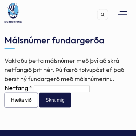
Málsnúmer fundargerða
Vaktaðu þetta málsnúmer með því að skrá
Leita
netfangið þitt hér. Þú færð tölvupóst ef það
berst ný fundargerð með málsnúmerinu.
Netfang
Hætta við