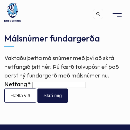
Málsnúmer fundargerða
Vaktaðu þetta málsnúmer með því að skrá
Leita
netfangið þitt hér. Þú færð tölvupóst ef það
berst ný fundargerð með málsnúmerinu.
Netfang
Hætta við