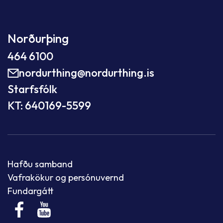
Norðurþing
464 6100
nordurthing@nordurthing.is
Starfsfólk
KT: 640169-5599
Hafðu samband
Vafrakökur og persónuvernd
Fundargátt