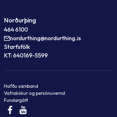
Norðurþing
464 6100
nordurthing@nordurthing.is
Starfsfólk
KT: 640169-5599
Hafðu samband
Vafrakökur og persónuvernd
Fundargátt