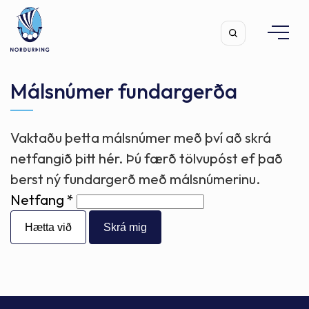
Málsnúmer fundargerða
Vaktaðu þetta málsnúmer með því að skrá
Leita
netfangið þitt hér. Þú færð tölvupóst ef það
berst ný fundargerð með málsnúmerinu.
Netfang
Hætta við