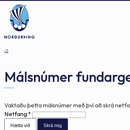
Þjónusta
Stjórnsýsla
Mannlíf
Málsnúmer fundarg
Félagsþjónusta
Stjórnkerfi
Byggðarlögin
Vaktaðu þetta málsnúmer með því að skrá netfan
Netfang
Menntun
Málaflokkar
Náttúran
Hætta við