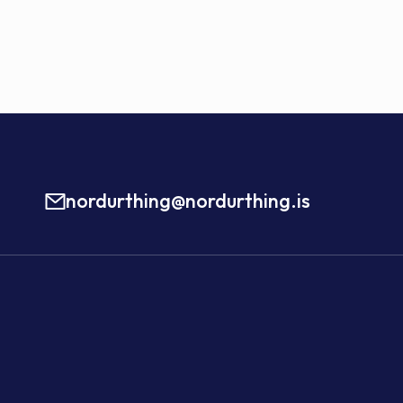
nordurthing@nordurthing.is