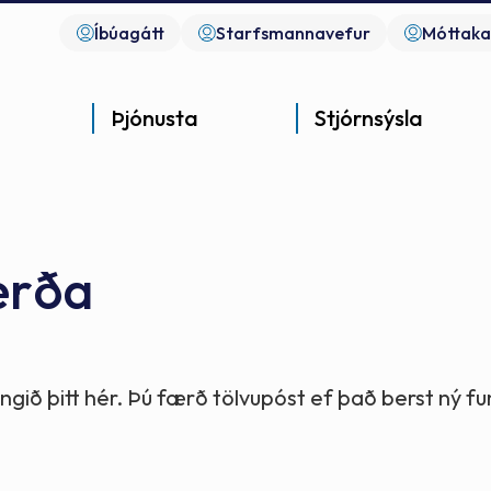
Íbúagátt
Starfsmannavefur
Móttaka
Þjónusta
Stjórnsýsla
erða
Góð þjónusta
Góð stjórnsýsla
Góð mannlíf
- gott samfélag
- gott samfélag
- gott samfélag
gið þitt hér. Þú færð tölvupóst ef það berst ný 