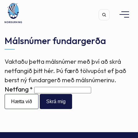
Málsnúmer fundargerða
Vaktaðu þetta málsnúmer með því að skrá
Leita
netfangið þitt hér. Þú færð tölvupóst ef það
berst ný fundargerð með málsnúmerinu.
Netfang
Hætta við