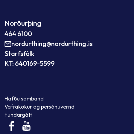
Norðurþing
464 6100
nordurthing@nordurthing.is
Starfsfólk
KT: 640169-5599
Hafðu samband
Vafrakökur og persónuvernd
Fundargátt