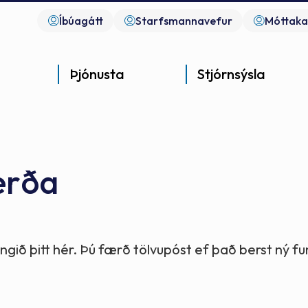
Íbúagátt
Starfsmannavefur
Móttaka
Þjónusta
Stjórnsýsla
erða
Góð þjónusta
Góð stjórnsýsla
Góð mannlíf
- gott samfélag
- gott samfélag
- gott samfélag
gið þitt hér. Þú færð tölvupóst ef það berst ný 