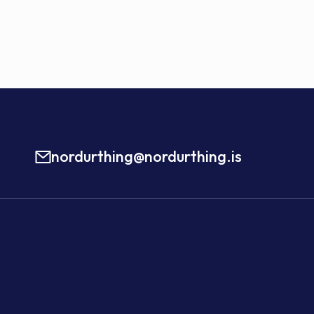
nordurthing@nordurthing.is