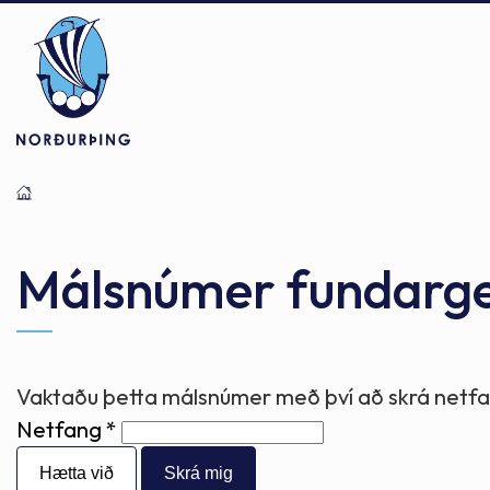
Þjónusta
Stjórnsýsla
Mannlíf
Málsnúmer fundarg
Félagsþjónusta
Stjórnkerfi
Byggðarlögin
Vaktaðu þetta málsnúmer með því að skrá netfan
Netfang
Menntun
Málaflokkar
Náttúran
Hætta við