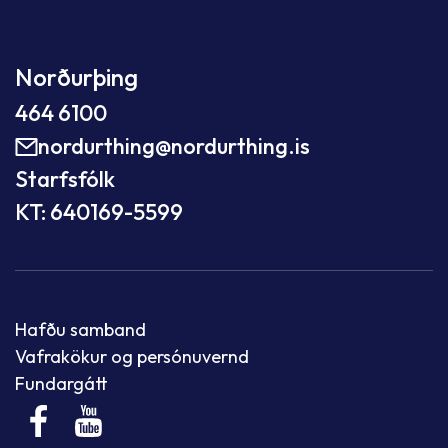
Norðurþing
464 6100
nordurthing@nordurthing.is
Starfsfólk
KT: 640169-5599
Hafðu samband
Vafrakökur og persónuvernd
Fundargátt