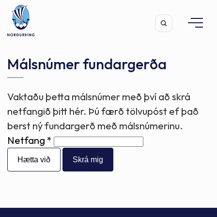
Málsnúmer fundargerða
Vaktaðu þetta málsnúmer með því að skrá
Leita
netfangið þitt hér. Þú færð tölvupóst ef það
berst ný fundargerð með málsnúmerinu.
Netfang
Hætta við