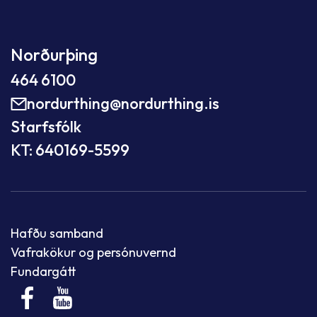
Norðurþing
464 6100
nordurthing@nordurthing.is
Starfsfólk
KT: 640169-5599
Hafðu samband
Vafrakökur og persónuvernd
Fundargátt