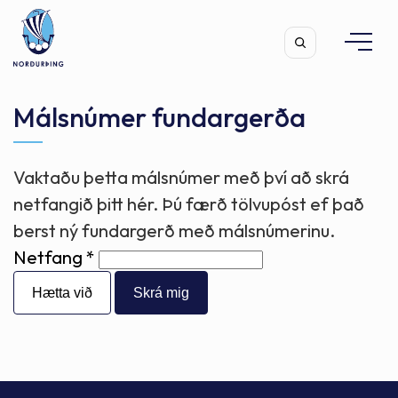
Málsnúmer fundargerða
Vaktaðu þetta málsnúmer með því að skrá
Leita
netfangið þitt hér. Þú færð tölvupóst ef það
berst ný fundargerð með málsnúmerinu.
Netfang
Hætta við