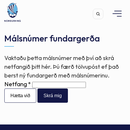
Málsnúmer fundargerða
Vaktaðu þetta málsnúmer með því að skrá
Leita
netfangið þitt hér. Þú færð tölvupóst ef það
berst ný fundargerð með málsnúmerinu.
Netfang
Hætta við