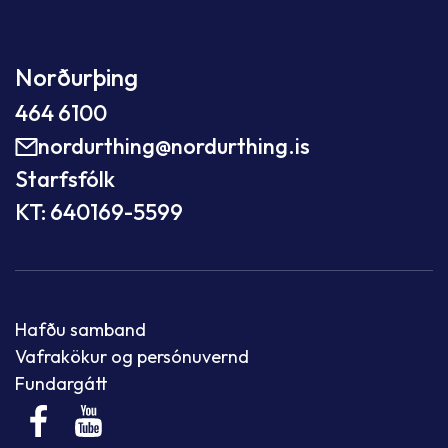
Norðurþing
464 6100
nordurthing@nordurthing.is
Starfsfólk
KT: 640169-5599
Hafðu samband
Vafrakökur og persónuvernd
Fundargátt