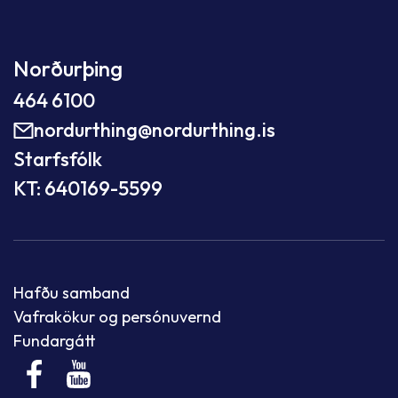
Norðurþing
464 6100
nordurthing@nordurthing.is
Starfsfólk
KT: 640169-5599
Hafðu samband
Vafrakökur og persónuvernd
Fundargátt