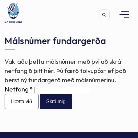
Málsnúmer fundargerða
Vaktaðu þetta málsnúmer með því að skrá
Leita
netfangið þitt hér. Þú færð tölvupóst ef það
berst ný fundargerð með málsnúmerinu.
Netfang
Hætta við