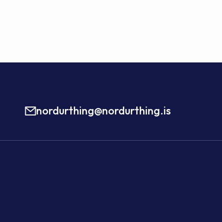
nordurthing@nordurthing.is