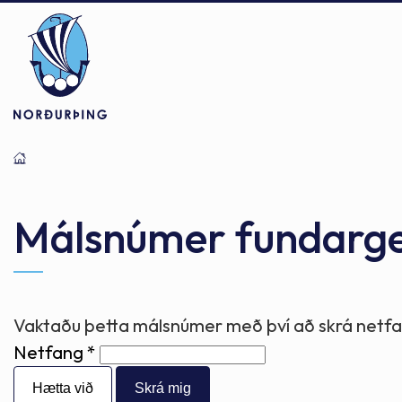
Þjónusta
Stjórnsýsla
Mannlíf
Málsnúmer fundarg
Félagsþjónusta
Stjórnkerfi
Byggðarlögin
Vaktaðu þetta málsnúmer með því að skrá netfan
Netfang
Menntun
Málaflokkar
Náttúran
Hætta við