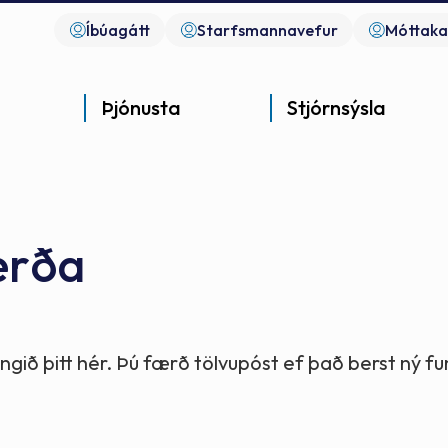
Íbúagátt
Starfsmannavefur
Móttaka
Þjónusta
Stjórnsýsla
erða
Góð þjónusta
Góð stjórnsýsla
Góð mannlíf
- gott samfélag
- gott samfélag
- gott samfélag
gið þitt hér. Þú færð tölvupóst ef það berst ný 