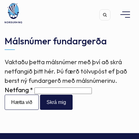
Málsnúmer fundargerða
Vaktaðu þetta málsnúmer með því að skrá
Leita
netfangið þitt hér. Þú færð tölvupóst ef það
berst ný fundargerð með málsnúmerinu.
Netfang
Hætta við