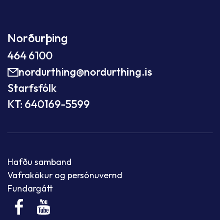
Norðurþing
464 6100
nordurthing@nordurthing.is
Starfsfólk
KT: 640169-5599
Hafðu samband
Vafrakökur og persónuvernd
Fundargátt