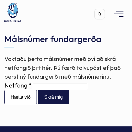
Málsnúmer fundargerða
Vaktaðu þetta málsnúmer með því að skrá
Leita
netfangið þitt hér. Þú færð tölvupóst ef það
berst ný fundargerð með málsnúmerinu.
Netfang
Hætta við