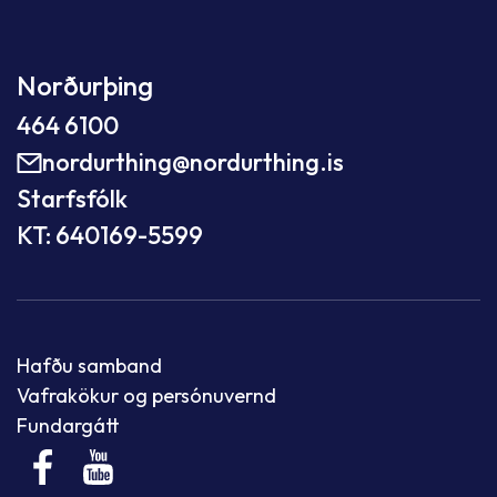
Norðurþing
464 6100
nordurthing@nordurthing.is
Starfsfólk
KT: 640169-5599
Hafðu samband
Vafrakökur og persónuvernd
Fundargátt