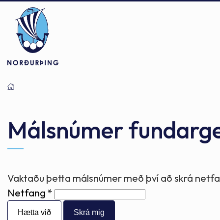
Þjónusta
Stjórnsýsla
Mannlíf
Málsnúmer fundarg
Félagsþjónusta
Stjórnkerfi
Byggðarlögin
Vaktaðu þetta málsnúmer með því að skrá netfan
Netfang
Menntun
Málaflokkar
Náttúran
Hætta við