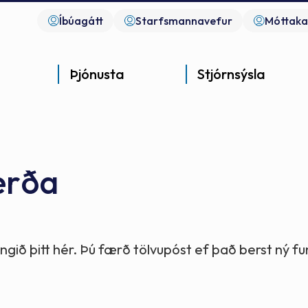
Íbúagátt
Starfsmannavefur
Móttaka
Þjónusta
Stjórnsýsla
erða
Góð þjónusta
Góð stjórnsýsla
Góð mannlíf
- gott samfélag
- gott samfélag
- gott samfélag
gið þitt hér. Þú færð tölvupóst ef það berst ný 