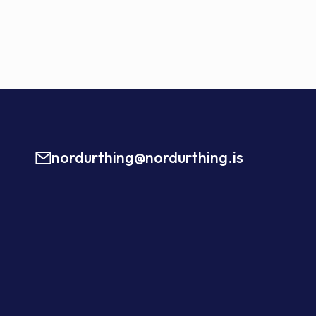
nordurthing@nordurthing.is