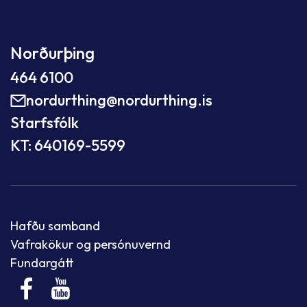
Norðurþing
464 6100
nordurthing@nordurthing.is
Starfsfólk
KT: 640169-5599
Hafðu samband
Vafrakökur og persónuvernd
Fundargátt