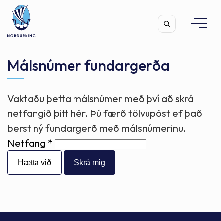
Málsnúmer fundargerða
Vaktaðu þetta málsnúmer með því að skrá
Leita
netfangið þitt hér. Þú færð tölvupóst ef það
berst ný fundargerð með málsnúmerinu.
Netfang
Hætta við