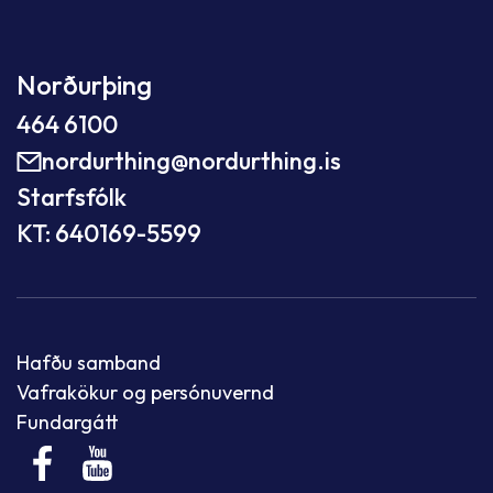
Norðurþing
464 6100
nordurthing@nordurthing.is
Starfsfólk
KT: 640169-5599
Hafðu samband
Vafrakökur og persónuvernd
Fundargátt