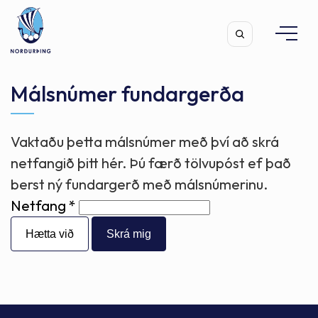
Málsnúmer fundargerða
Vaktaðu þetta málsnúmer með því að skrá
Leita
netfangið þitt hér. Þú færð tölvupóst ef það
berst ný fundargerð með málsnúmerinu.
Netfang
Hætta við