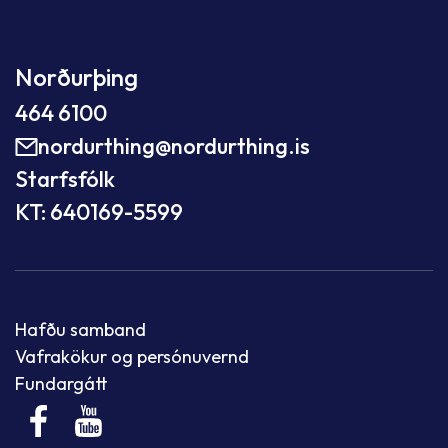
Norðurþing
464 6100
nordurthing@nordurthing.is
Starfsfólk
KT: 640169-5599
Hafðu samband
Vafrakökur og persónuvernd
Fundargátt