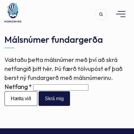
Málsnúmer fundargerða
Vaktaðu þetta málsnúmer með því að skrá
Leita
netfangið þitt hér. Þú færð tölvupóst ef það
berst ný fundargerð með málsnúmerinu.
Netfang
Hætta við