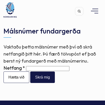
Málsnúmer fundargerða
Vaktaðu þetta málsnúmer með því að skrá
Leita
netfangið þitt hér. Þú færð tölvupóst ef það
berst ný fundargerð með málsnúmerinu.
Netfang
Hætta við