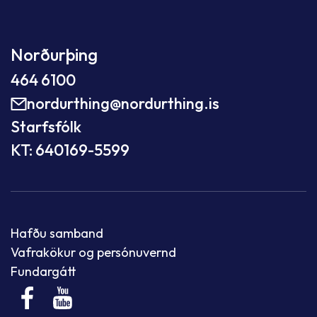
Norðurþing
464 6100
nordurthing@nordurthing.is
Starfsfólk
KT: 640169-5599
Hafðu samband
Vafrakökur og persónuvernd
Fundargátt