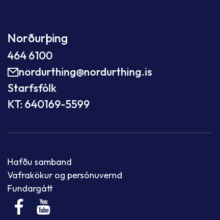
Norðurþing
464 6100
nordurthing@nordurthing.is
Starfsfólk
KT: 640169-5599
Hafðu samband
Vafrakökur og persónuvernd
Fundargátt