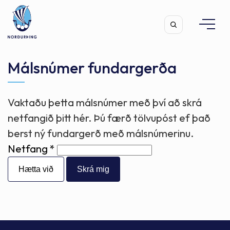
Málsnúmer fundargerða
Vaktaðu þetta málsnúmer með því að skrá
Leita
netfangið þitt hér. Þú færð tölvupóst ef það
berst ný fundargerð með málsnúmerinu.
Netfang
Hætta við