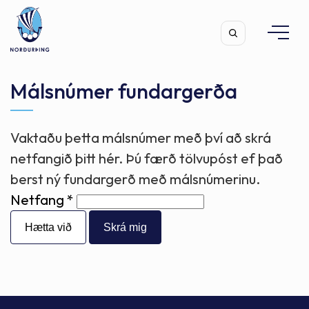
Málsnúmer fundargerða
Vaktaðu þetta málsnúmer með því að skrá
Leita
netfangið þitt hér. Þú færð tölvupóst ef það
berst ný fundargerð með málsnúmerinu.
Netfang
Hætta við