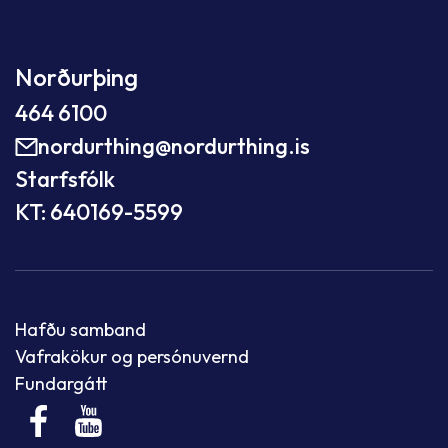
Norðurþing
464 6100
nordurthing@nordurthing.is
Starfsfólk
KT: 640169-5599
Hafðu samband
Vafrakökur og persónuvernd
Fundargátt