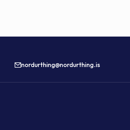
nordurthing@nordurthing.is