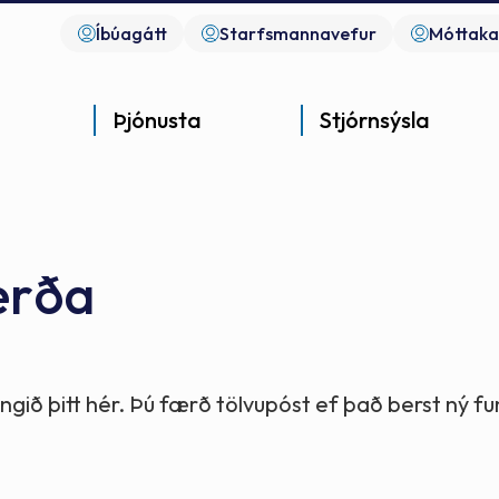
Íbúagátt
Starfsmannavefur
Móttaka
Þjónusta
Stjórnsýsla
erða
Góð þjónusta
Góð stjórnsýsla
Góð mannlíf
- gott samfélag
- gott samfélag
- gott samfélag
gið þitt hér. Þú færð tölvupóst ef það berst ný 