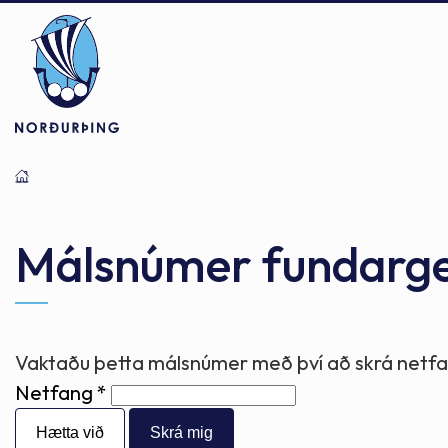
Þjónusta
Stjórnsýsla
Mannlíf
Málsnúmer fundarg
Félagsþjónusta
Stjórnkerfi
Byggðarlögin
Vaktaðu þetta málsnúmer með því að skrá netfan
Netfang
Menntun
Málaflokkar
Náttúran
Hætta við