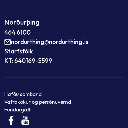
Norðurþing
464 6100
nordurthing@nordurthing.is
Starfsfólk
KT: 640169-5599
Hafðu samband
Vafrakökur og persónuvernd
Fundargátt