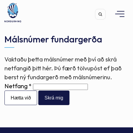
Málsnúmer fundargerða
Vaktaðu þetta málsnúmer með því að skrá
Leita
netfangið þitt hér. Þú færð tölvupóst ef það
berst ný fundargerð með málsnúmerinu.
Netfang
Hætta við