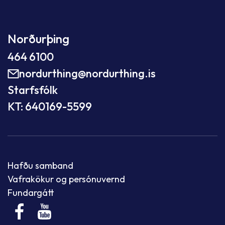
Norðurþing
464 6100
nordurthing@nordurthing.is
Starfsfólk
KT: 640169-5599
Hafðu samband
Vafrakökur og persónuvernd
Fundargátt