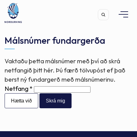
Málsnúmer fundargerða
Vaktaðu þetta málsnúmer með því að skrá
Leita
netfangið þitt hér. Þú færð tölvupóst ef það
berst ný fundargerð með málsnúmerinu.
Netfang
Hætta við