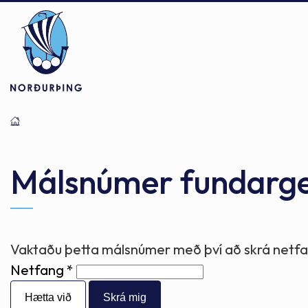
Þjónusta
Stjórnsýsla
Mannlíf
Málsnúmer fundarg
Félagsþjónusta
Stjórnkerfi
Byggðarlögin
Vaktaðu þetta málsnúmer með því að skrá netfan
Netfang
Menntun
Málaflokkar
Náttúran
Hætta við