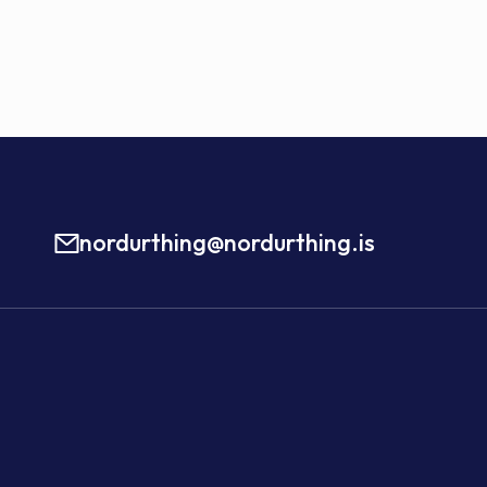
nordurthing@nordurthing.is