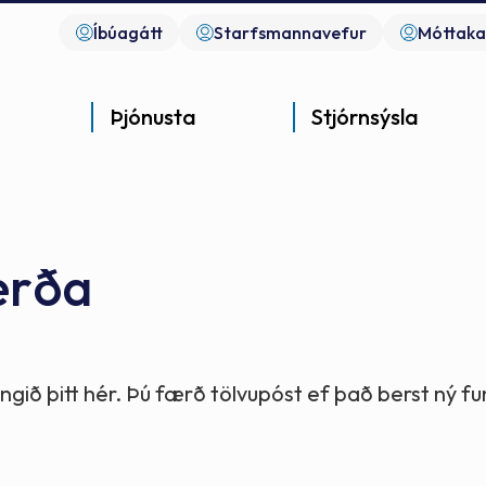
Íbúagátt
Starfsmannavefur
Móttaka
Þjónusta
Stjórnsýsla
erða
Góð þjónusta
Góð stjórnsýsla
Góð mannlíf
- gott samfélag
- gott samfélag
- gott samfélag
gið þitt hér. Þú færð tölvupóst ef það berst ný 