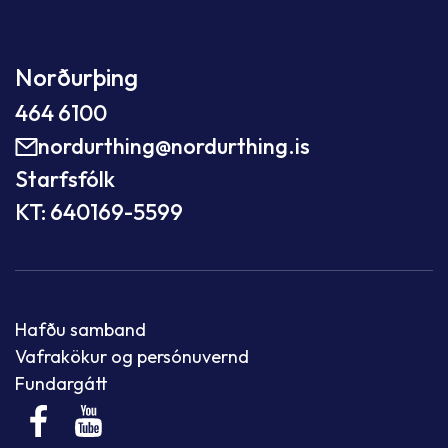
Norðurþing
464 6100
nordurthing@nordurthing.is
Starfsfólk
KT: 640169-5599
Hafðu samband
Vafrakökur og persónuvernd
Fundargátt