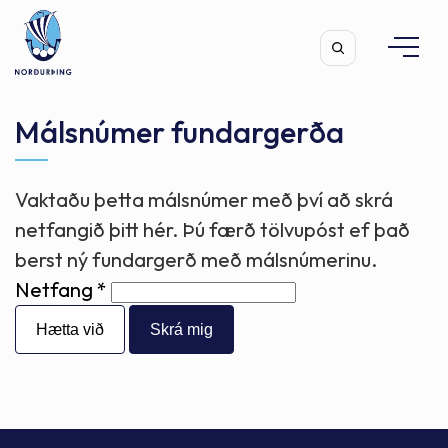
Málsnúmer fundargerða
Vaktaðu þetta málsnúmer með því að skrá
Leita
netfangið þitt hér. Þú færð tölvupóst ef það
berst ný fundargerð með málsnúmerinu.
Netfang
Hætta við