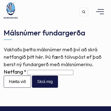
Málsnúmer fundargerða
Vaktaðu þetta málsnúmer með því að skrá
Leita
netfangið þitt hér. Þú færð tölvupóst ef það
berst ný fundargerð með málsnúmerinu.
Netfang
Hætta við