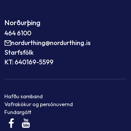
Norðurþing
464 6100
nordurthing@nordurthing.is
Starfsfólk
KT: 640169-5599
Hafðu samband
Vafrakökur og persónuvernd
Fundargátt