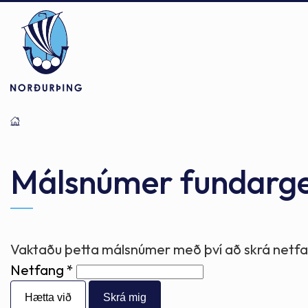
Þjónusta
Stjórnsýsla
Mannlíf
Málsnúmer fundarg
Félagsþjónusta
Stjórnkerfi
Byggðarlögin
Vaktaðu þetta málsnúmer með því að skrá netfan
Netfang
Menntun
Málaflokkar
Náttúran
Hætta við