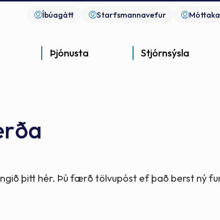
Íbúagátt
Starfsmannavefur
Móttaka
Þjónusta
Stjórnsýsla
erða
Góð þjónusta
Góð stjórnsýsla
Góð mannlíf
- gott samfélag
- gott samfélag
- gott samfélag
gið þitt hér. Þú færð tölvupóst ef það berst ný 