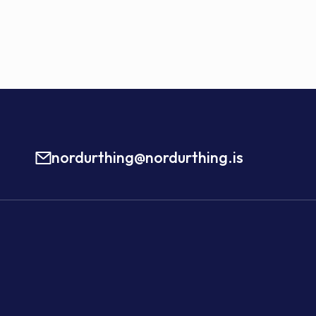
nordurthing@nordurthing.is