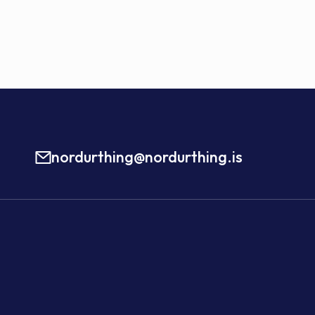
nordurthing@nordurthing.is