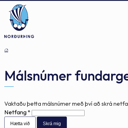
Þjónusta
Stjórnsýsla
Mannlíf
Málsnúmer fundarg
Félagsþjónusta
Stjórnkerfi
Byggðarlögin
Vaktaðu þetta málsnúmer með því að skrá netfan
Netfang
Menntun
Málaflokkar
Náttúran
Hætta við