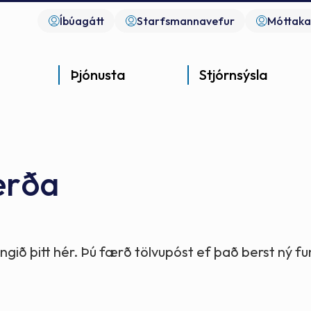
Íbúagátt
Starfsmannavefur
Móttaka
Þjónusta
Stjórnsýsla
erða
Góð þjónusta
Góð stjórnsýsla
Góð mannlíf
- gott samfélag
- gott samfélag
- gott samfélag
gið þitt hér. Þú færð tölvupóst ef það berst ný 