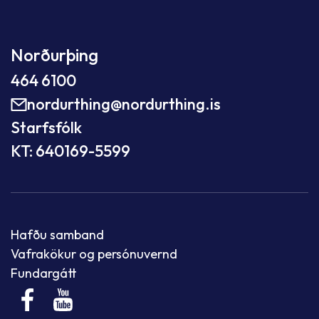
Norðurþing
464 6100
nordurthing@nordurthing.is
Starfsfólk
KT: 640169-5599
Hafðu samband
Vafrakökur og persónuvernd
Fundargátt