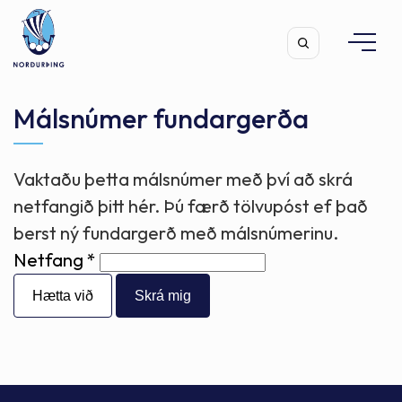
Málsnúmer fundargerða
Vaktaðu þetta málsnúmer með því að skrá
Leita
netfangið þitt hér. Þú færð tölvupóst ef það
berst ný fundargerð með málsnúmerinu.
Netfang
Hætta við