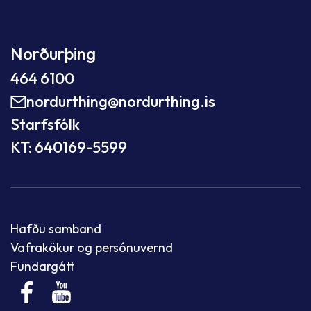
Norðurþing
464 6100
nordurthing@nordurthing.is
Starfsfólk
KT: 640169-5599
Hafðu samband
Vafrakökur og persónuvernd
Fundargátt