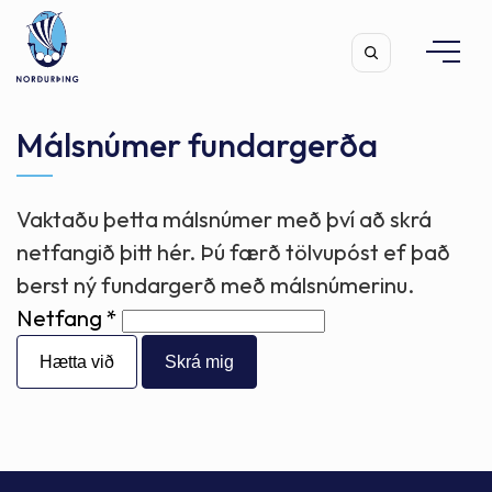
Málsnúmer fundargerða
Vaktaðu þetta málsnúmer með því að skrá
Leita
netfangið þitt hér. Þú færð tölvupóst ef það
berst ný fundargerð með málsnúmerinu.
Netfang
Hætta við