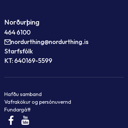
Norðurþing
464 6100
nordurthing@nordurthing.is
Starfsfólk
KT: 640169-5599
Hafðu samband
Vafrakökur og persónuvernd
Fundargátt