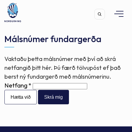
Málsnúmer fundargerða
Vaktaðu þetta málsnúmer með því að skrá
Leita
netfangið þitt hér. Þú færð tölvupóst ef það
berst ný fundargerð með málsnúmerinu.
Netfang
Hætta við