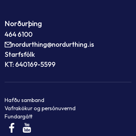
Norðurþing
464 6100
nordurthing@nordurthing.is
Starfsfólk
KT: 640169-5599
Hafðu samband
Vafrakökur og persónuvernd
Fundargátt