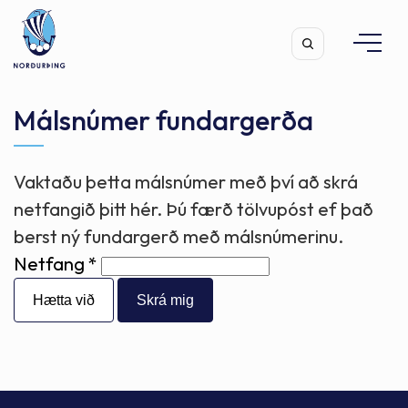
Málsnúmer fundargerða
Vaktaðu þetta málsnúmer með því að skrá
Leita
netfangið þitt hér. Þú færð tölvupóst ef það
berst ný fundargerð með málsnúmerinu.
Netfang
Hætta við