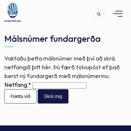
Málsnúmer fundargerða
Vaktaðu þetta málsnúmer með því að skrá
Leita
netfangið þitt hér. Þú færð tölvupóst ef það
berst ný fundargerð með málsnúmerinu.
Netfang
Hætta við