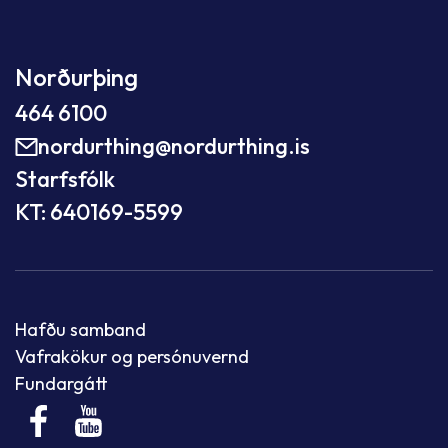
Norðurþing
464 6100
nordurthing@nordurthing.is
Starfsfólk
KT: 640169-5599
Hafðu samband
Vafrakökur og persónuvernd
Fundargátt