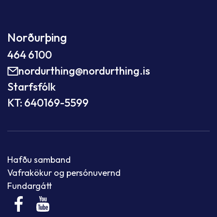
Norðurþing
464 6100
nordurthing@nordurthing.is
Starfsfólk
KT: 640169-5599
Hafðu samband
Vafrakökur og persónuvernd
Fundargátt