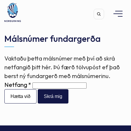
Málsnúmer fundargerða
Vaktaðu þetta málsnúmer með því að skrá
Leita
netfangið þitt hér. Þú færð tölvupóst ef það
berst ný fundargerð með málsnúmerinu.
Netfang
Hætta við