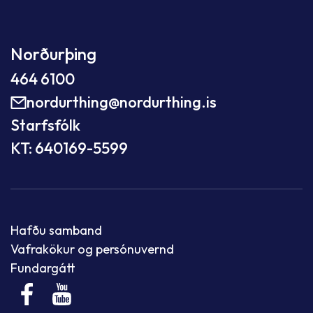
Norðurþing
464 6100
nordurthing@nordurthing.is
Starfsfólk
KT: 640169-5599
Hafðu samband
Vafrakökur og persónuvernd
Fundargátt