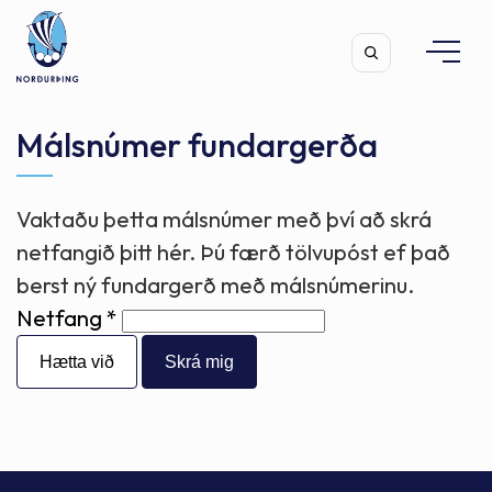
Málsnúmer fundargerða
Vaktaðu þetta málsnúmer með því að skrá
Leita
netfangið þitt hér. Þú færð tölvupóst ef það
berst ný fundargerð með málsnúmerinu.
Netfang
Hætta við