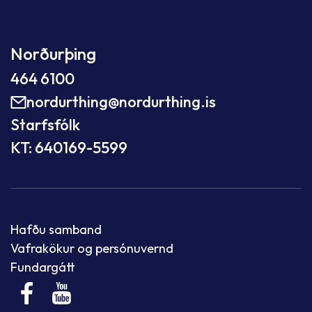
Norðurþing
464 6100
nordurthing@nordurthing.is
Starfsfólk
KT: 640169-5599
Hafðu samband
Vafrakökur og persónuvernd
Fundargátt