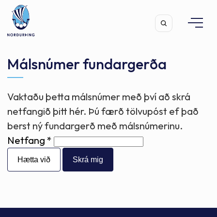
Málsnúmer fundargerða
Vaktaðu þetta málsnúmer með því að skrá
Leita
netfangið þitt hér. Þú færð tölvupóst ef það
berst ný fundargerð með málsnúmerinu.
Netfang
Hætta við