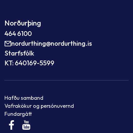
Norðurþing
464 6100
nordurthing@nordurthing.is
Starfsfólk
KT: 640169-5599
Hafðu samband
Vafrakökur og persónuvernd
Fundargátt