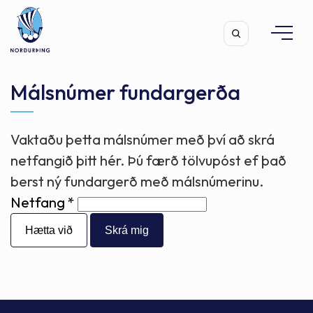
Málsnúmer fundargerða
Vaktaðu þetta málsnúmer með því að skrá
Leita
netfangið þitt hér. Þú færð tölvupóst ef það
berst ný fundargerð með málsnúmerinu.
Netfang
Hætta við