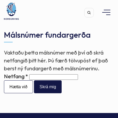
Málsnúmer fundargerða
Vaktaðu þetta málsnúmer með því að skrá
Leita
netfangið þitt hér. Þú færð tölvupóst ef það
berst ný fundargerð með málsnúmerinu.
Netfang
Hætta við