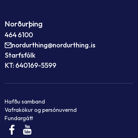
Norðurþing
464 6100
nordurthing@nordurthing.is
Starfsfólk
KT: 640169-5599
Hafðu samband
Vafrakökur og persónuvernd
Fundargátt