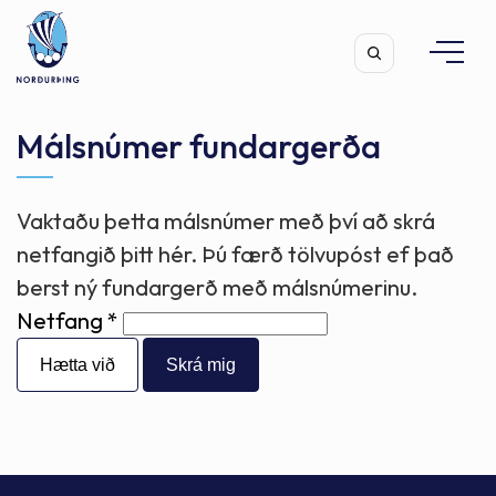
Málsnúmer fundargerða
Vaktaðu þetta málsnúmer með því að skrá
Leita
netfangið þitt hér. Þú færð tölvupóst ef það
berst ný fundargerð með málsnúmerinu.
Netfang
Hætta við