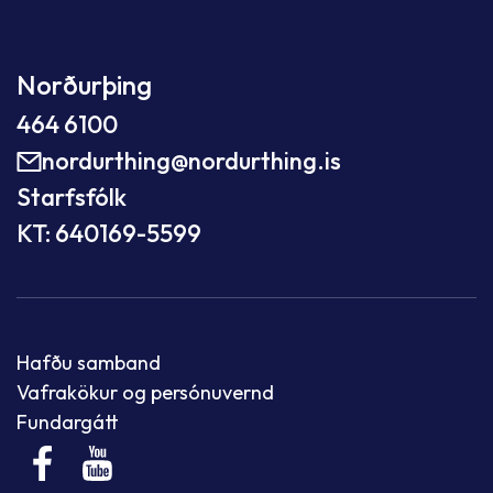
Norðurþing
464 6100
nordurthing@nordurthing.is
Starfsfólk
KT: 640169-5599
Hafðu samband
Vafrakökur og persónuvernd
Fundargátt