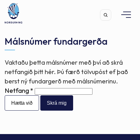
Málsnúmer fundargerða
Vaktaðu þetta málsnúmer með því að skrá
Leita
netfangið þitt hér. Þú færð tölvupóst ef það
berst ný fundargerð með málsnúmerinu.
Netfang
Hætta við