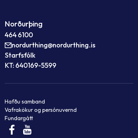
Norðurþing
464 6100
nordurthing@nordurthing.is
Starfsfólk
KT: 640169-5599
Hafðu samband
Vafrakökur og persónuvernd
Fundargátt