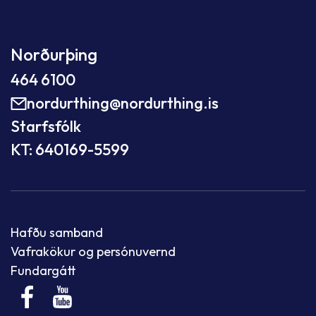
Norðurþing
464 6100
nordurthing@nordurthing.is
Starfsfólk
KT: 640169-5599
Hafðu samband
Vafrakökur og persónuvernd
Fundargátt