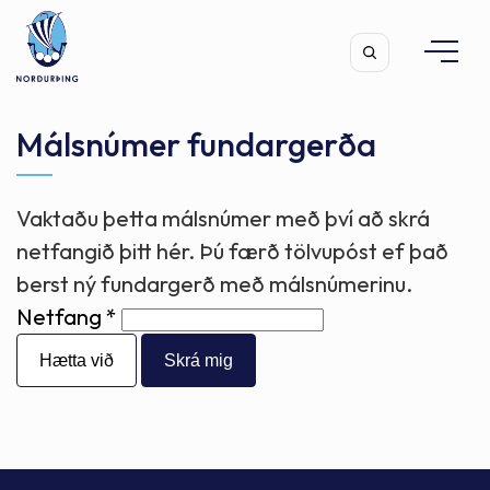
Málsnúmer fundargerða
Vaktaðu þetta málsnúmer með því að skrá
Leita
netfangið þitt hér. Þú færð tölvupóst ef það
berst ný fundargerð með málsnúmerinu.
Netfang
Hætta við