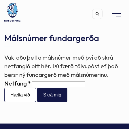
Málsnúmer fundargerða
Vaktaðu þetta málsnúmer með því að skrá
Leita
netfangið þitt hér. Þú færð tölvupóst ef það
berst ný fundargerð með málsnúmerinu.
Netfang
Hætta við