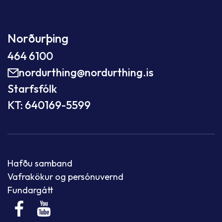
Norðurþing
464 6100
nordurthing@nordurthing.is
Starfsfólk
KT: 640169-5599
Hafðu samband
Vafrakökur og persónuvernd
Fundargátt