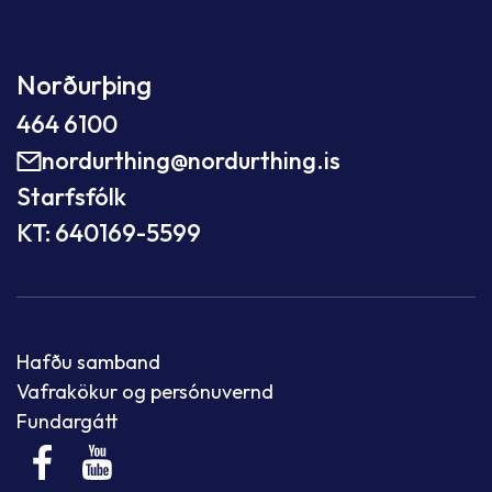
Norðurþing
464 6100
nordurthing@nordurthing.is
Starfsfólk
KT: 640169-5599
Hafðu samband
Vafrakökur og persónuvernd
Fundargátt