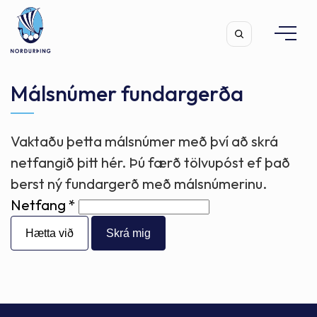
Málsnúmer fundargerða
Vaktaðu þetta málsnúmer með því að skrá
Leita
netfangið þitt hér. Þú færð tölvupóst ef það
berst ný fundargerð með málsnúmerinu.
Netfang
Hætta við