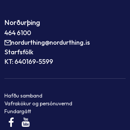
Norðurþing
464 6100
nordurthing@nordurthing.is
Starfsfólk
KT: 640169-5599
Hafðu samband
Vafrakökur og persónuvernd
Fundargátt