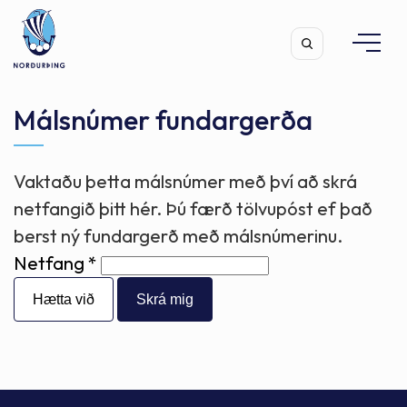
Málsnúmer fundargerða
Vaktaðu þetta málsnúmer með því að skrá
Leita
netfangið þitt hér. Þú færð tölvupóst ef það
berst ný fundargerð með málsnúmerinu.
Netfang
Hætta við