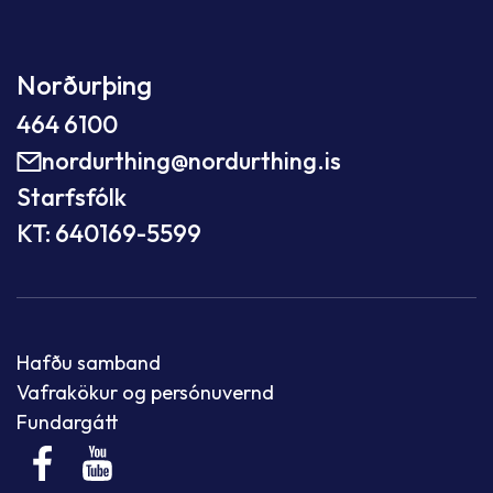
Norðurþing
464 6100
nordurthing@nordurthing.is
Starfsfólk
KT: 640169-5599
Hafðu samband
Vafrakökur og persónuvernd
Fundargátt