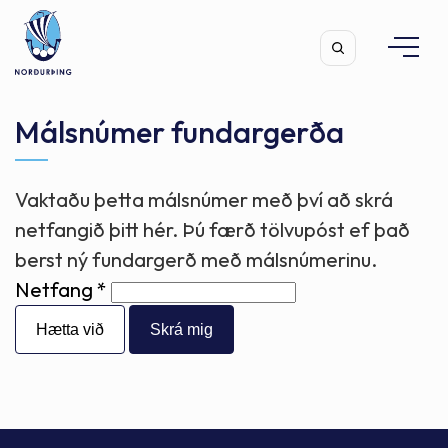
Málsnúmer fundargerða
Vaktaðu þetta málsnúmer með því að skrá
Leita
netfangið þitt hér. Þú færð tölvupóst ef það
berst ný fundargerð með málsnúmerinu.
Netfang
Hætta við