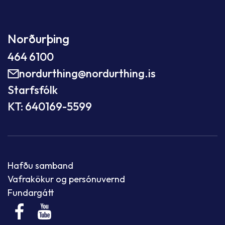
Norðurþing
464 6100
nordurthing@nordurthing.is
Starfsfólk
KT: 640169-5599
Hafðu samband
Vafrakökur og persónuvernd
Fundargátt