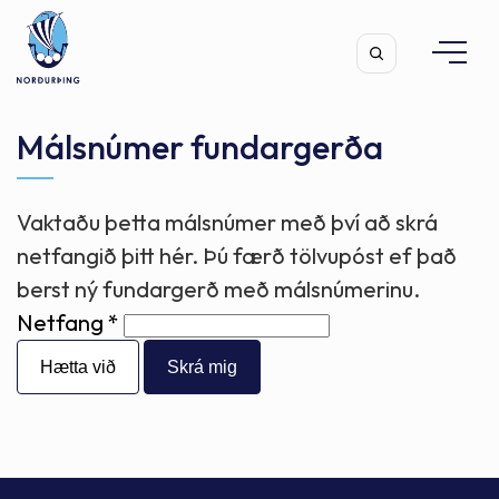
Málsnúmer fundargerða
Vaktaðu þetta málsnúmer með því að skrá
Leita
netfangið þitt hér. Þú færð tölvupóst ef það
berst ný fundargerð með málsnúmerinu.
Netfang
Hætta við