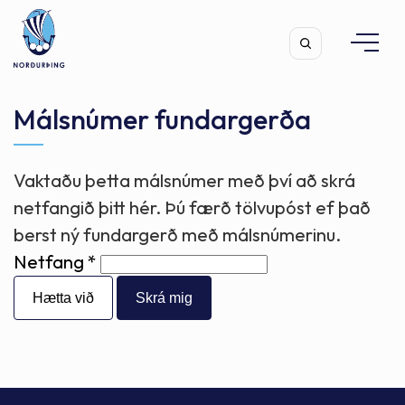
Málsnúmer fundargerða
Vaktaðu þetta málsnúmer með því að skrá
Leita
netfangið þitt hér. Þú færð tölvupóst ef það
berst ný fundargerð með málsnúmerinu.
Netfang
Hætta við