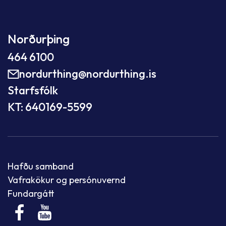
Norðurþing
464 6100
nordurthing@nordurthing.is
Starfsfólk
KT: 640169-5599
Hafðu samband
Vafrakökur og persónuvernd
Fundargátt